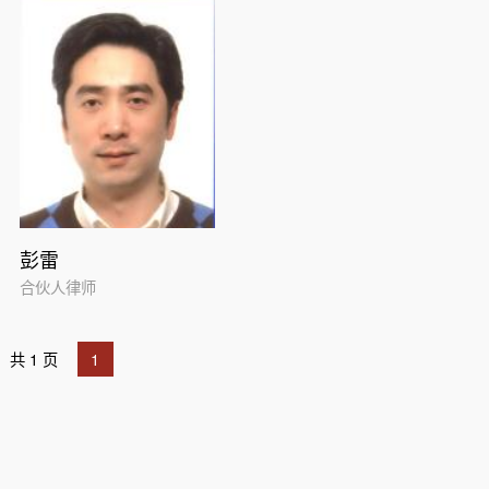
彭雷
合伙人律师
共 1 页
1