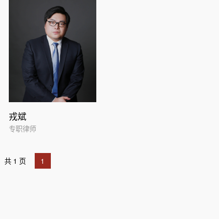
戎斌
专职律师
共 1 页
1