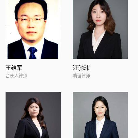
王维军
汪驰玮
合伙人律师
助理律师