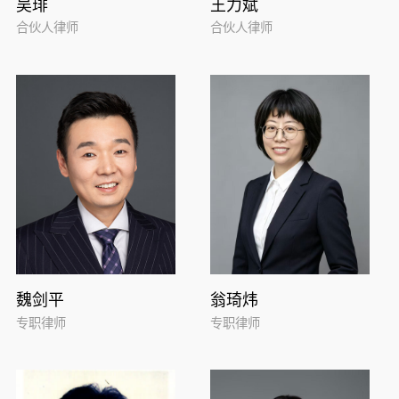
吴琲
王力斌
合伙人律师
合伙人律师
魏剑平
翁琦炜
专职律师
专职律师