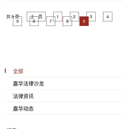
中国专利相同美国软件专利也经历了多个阶段的
演变，著名的案件包括了，Diamondv.
共 9 页
上一页
1
2
3
4
Chakrabarty (1980)案，StateStreet Bank
5
6
7
8
9
(1998)案，Bilski v. Kappos(2010)案，
Myriad(2013)案，Alice(2014)案，这一系列的司
法案例，讲述了美国在软件专利适格性方面从M-
T测试法是适格主题的唯一判断标准到M-T测试法
不作为适格判断的充要条件再到Alice测试法的演
变过程。
全部
嘉华法律沙龙
法律资讯
嘉华动态