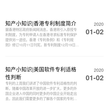
知产小知识|香港专利制度简介
2020
01-02
据香港特区政府新闻网消息，香港将引入原授专
利制度，为专利申请人在香港寻求标准专利保护
提供另一途径。香港《专利条例》和《专利规
则》修订10月11日刊宪，新专利制度12月19日实
施。
知产小知识|美国软件专利适格
2020
01-02
性判断
专利的上周我们讲述了中国软件专利适格性的判
断，随着中国改革开放的进一步扩大，更多的外
国企业进入中国的同时更多的中国企业开始走出
去，因此我们需要更多的了解各个国家的专利制
度及其不同之处。 今天我们再来说说美国软件专
利适格性的判断。美国作为一个判例法国家，与